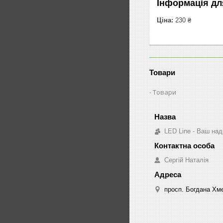
Інформація дл
Ціна:
230 ₴
Товари
Товари
LED Line - Ваш над
Сергій Наталія
просп. Богдана Хме