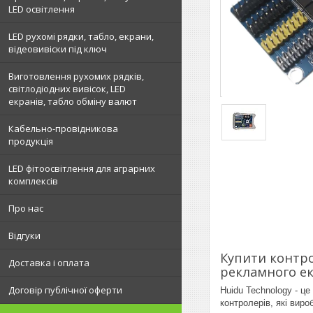
LED освітлення
LED рухомі рядки, табло, екрани,
відеовивіски під ключ
Виготовлення рухомих рядків,
світлодіодних вивісок, LED
екранів, табло обміну валют
Кабельно-провідникова
продукція
LED фітоосвітлення для аграрних
комплексів
Про нас
Відгуки
Купити контро
Доставка і оплата
рекламного ек
Договір публічної оферти
Huidu Technology - ц
контролерів, які виро