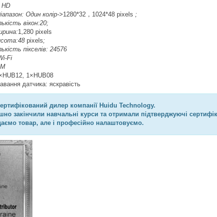
u HD
апазон: Один колір->
1280*32，1024*48 pixels
;
ькість вікон:20;
ирина:
1,280 pixels
исота:48
pixels
;
ькість пікселів: 24576
Wi-Fi
2М
 3×HUB12, 1×HUB08
авання датчика: яскравість
сертифікований дилер компанії Huidu Technology.
ішно закінчили навчальні курси та отримали підтверджуючі сертифік
даємо товар, але і професійно налаштовуємо.