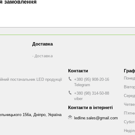
я замовлення
Доставка
Доставка
Граф
Понед
ійний постачальник LED продукції
+380 (95) 908-20-16
Telegram
Вівто
+380 (98) 314-50-88
Сере
viber
Четве
Пʼятн
льницького 156а, Дніпро, Україна
ledline.sales@gmail.com
Субот
Неділ