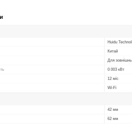
и
Huidu Techno
Китай
Для зовнішнь
сть
0.003 кВт
12 міс
Wi-Fi
42 мм
62 мм