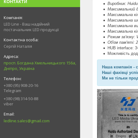
КОНТАКТИ
Виробник: Huid
Максимальний ді
Максимальна кіл
Максимальна ш
LED Line - Ваш надійний
Максимальна в
постачальник LED продукції
Максимальна кіл
Режим зв'язку: 
Об'єм пам'яті: 
Сергій Наталія
HUB interface:
Можливість дод
просп. Богдана Хмельницького 156а,
Наша компанія - 
Дніпро, Україна
Наші фахівці усп
Ми не тільки про
+380 (95) 908-20-16
Telegram
+380 (98) 314-50-88
viber
ledline.sales@gmail.com