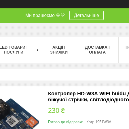
Ми працюємо 💙💛
Детальніше
LED ТОВАРИ І
АКЦІЇ І
ДОСТАВКА І
П
ПОСЛУГИ
ЗНИЖКИ
ОПЛАТА
Контролер HD-W3А WIFI huidu д
біжучої стрічки, світлодіодног
230 ₴
Готово до відправки
Код:
1951W3А